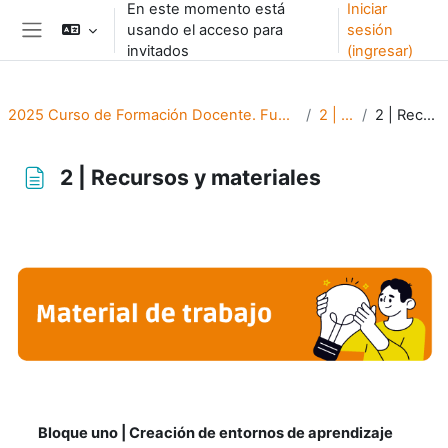
En este momento está
Iniciar
Saltar al contenido principal
usando el acceso para
sesión
Pánel lateral
invitados
(ingresar)
2025 Curso de Formación Docente. Fundamentos visuales y experiencia de usuario para moodle 4.0
2 | Contenidos
2 | Recursos y materiales
2 | Recursos y materiales
Requisitos de finalización
Bloque uno | Creación de entornos de aprendizaje