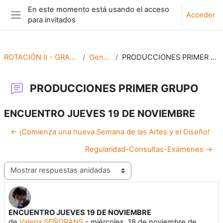
Salta al contenido principal
En este momento está usando el acceso
Acceder
para invitados
Panel lateral
ROTACIÓN II - GRABADO
General
PRODUCCIONES PRIMER GRUPO
PRODUCCIONES PRIMER GRUPO
ENCUENTRO JUEVES 19 DE NOVIEMBRE
← ¡Comienza una nueva Semana de las Artes y el Diseño!
Regularidad-Consultas-Exámenes →
Mostrar modo
ENCUENTRO JUEVES 19 DE NOVIEMBRE
Número de respuestas: 0
de
Valeria SEÑORANS
-
miércoles, 18 de noviembre de