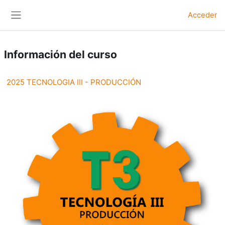
Salta al contenido principal
Acceder
Panel lateral
Información del curso
2025 TECNOLOGIA III - PRODUCCIÓN